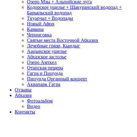
Озеро Мзы + Альпийские луга
Кодорское ущелье + Шакуранский водопад +
Барьяльский водопад
Ткуарчал + Водопады
Новый Афон
Каманы
Черниговка
Святые места Восточной Абхазии
Лечебные грязи, Кындыг
Аацынское ущелье
Абхазское застолье
Озеро Амткел
Отапская пещера
Гагра и Пицунда
Пицунда Органный концерт
Аквапарк Гагра
Отзывы
Абхазия
Фотоальбом
Видео
Контакты