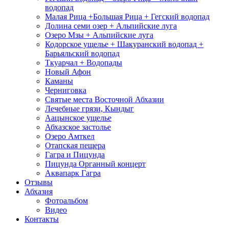
водопад
Малая Рица +Большая Рица + Гегский водопад
Долина семи озер + Альпийские луга
Озеро Мзы + Альпийские луга
Кодорское ущелье + Шакуранский водопад +
Барьяльский водопад
Ткуарчал + Водопады
Новый Афон
Каманы
Черниговка
Святые места Восточной Абхазии
Лечебные грязи, Кындыг
Аацынское ущелье
Абхазское застолье
Озеро Амткел
Отапская пещера
Гагра и Пицунда
Пицунда Органный концерт
Аквапарк Гагра
Отзывы
Абхазия
Фотоальбом
Видео
Контакты