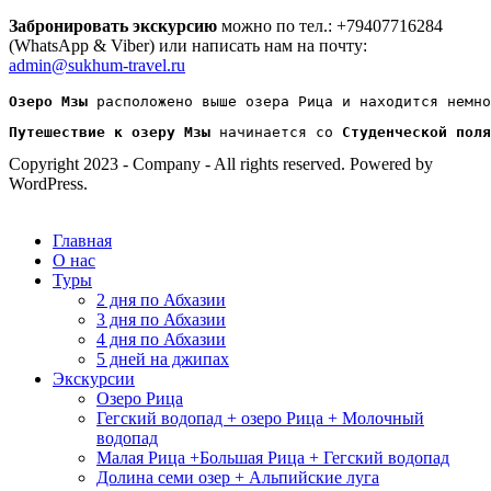
Забронировать экскурсию
можно по тел.: +79407716284
(WhatsApp & Viber) или написать нам на почту:
admin@sukhum-travel.ru
Озеро Мзы
 расположено выше озера Рица и находится немно
Путешествие к озеру Мзы
 начинается со
 Студенческой поля
Copyright 2023 - Company - All rights reserved. Powered by
WordPress.
Главная
О нас
Туры
2 дня по Абхазии
3 дня по Абхазии
4 дня по Абхазии
5 дней на джипах
Экскурсии
Озеро Рица
Гегский водопад + озеро Рица + Молочный
водопад
Малая Рица +Большая Рица + Гегский водопад
Долина семи озер + Альпийские луга