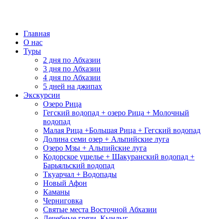
Главная
О нас
Туры
2 дня по Абхазии
3 дня по Абхазии
4 дня по Абхазии
5 дней на джипах
Экскурсии
Озеро Рица
Гегский водопад + озеро Рица + Молочный
водопад
Малая Рица +Большая Рица + Гегский водопад
Долина семи озер + Альпийские луга
Озеро Мзы + Альпийские луга
Кодорское ущелье + Шакуранский водопад +
Барьяльский водопад
Ткуарчал + Водопады
Новый Афон
Каманы
Черниговка
Святые места Восточной Абхазии
Лечебные грязи, Кындыг