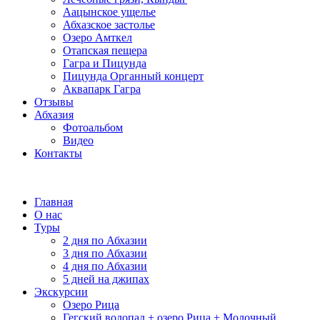
Аацынское ущелье
Абхазское застолье
Озеро Амткел
Отапская пещера
Гагра и Пицунда
Пицунда Органный концерт
Аквапарк Гагра
Отзывы
Абхазия
Фотоальбом
Видео
Контакты
Главная
О нас
Туры
2 дня по Абхазии
3 дня по Абхазии
4 дня по Абхазии
5 дней на джипах
Экскурсии
Озеро Рица
Гегский водопад + озеро Рица + Молочный