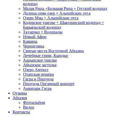
водопад
Малая Рица +Большая Рица + Гегский водопад
Долина семи озер + Альпийские луга
Озеро Мзы + Альпийские луга
Кодорское ущелье + Шакуранский водопад +
Барьяльский водопад
Ткуарчал + Водопады
Новый Афон
Каманы
Черниговка
Святые места Восточной Абхазии
Лечебные грязи, Кындыг
Аацынское ущелье
Абхазское застолье
Озеро Амткел
Отапская пещера
Гагра и Пицунда
Пицунда Органный концерт
Аквапарк Гагра
Отзывы
Абхазия
Фотоальбом
Видео
Контакты