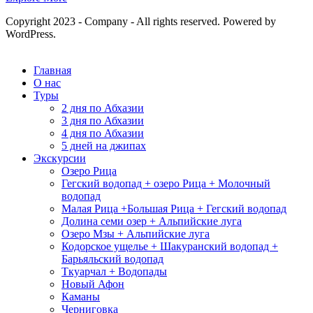
Copyright 2023 - Company - All rights reserved. Powered by
WordPress.
Главная
О нас
Туры
2 дня по Абхазии
3 дня по Абхазии
4 дня по Абхазии
5 дней на джипах
Экскурсии
Озеро Рица
Гегский водопад + озеро Рица + Молочный
водопад
Малая Рица +Большая Рица + Гегский водопад
Долина семи озер + Альпийские луга
Озеро Мзы + Альпийские луга
Кодорское ущелье + Шакуранский водопад +
Барьяльский водопад
Ткуарчал + Водопады
Новый Афон
Каманы
Черниговка