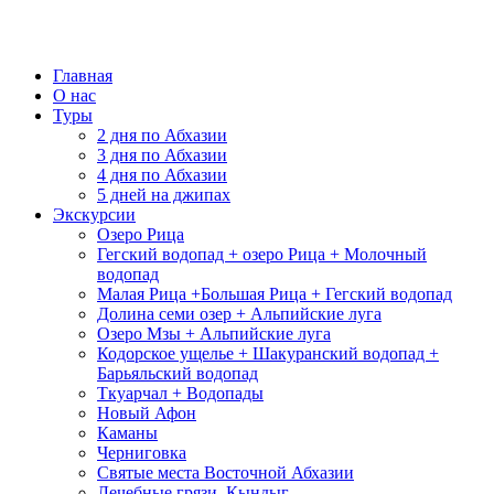
Главная
О нас
Туры
2 дня по Абхазии
3 дня по Абхазии
4 дня по Абхазии
5 дней на джипах
Экскурсии
Озеро Рица
Гегский водопад + озеро Рица + Молочный
водопад
Малая Рица +Большая Рица + Гегский водопад
Долина семи озер + Альпийские луга
Озеро Мзы + Альпийские луга
Кодорское ущелье + Шакуранский водопад +
Барьяльский водопад
Ткуарчал + Водопады
Новый Афон
Каманы
Черниговка
Святые места Восточной Абхазии
Лечебные грязи, Кындыг