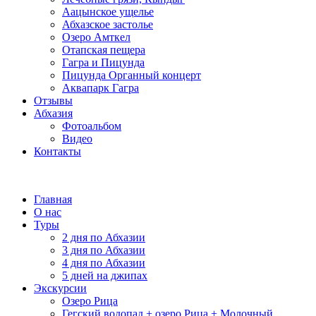
Аацынское ущелье
Абхазское застолье
Озеро Амткел
Отапская пещера
Гагра и Пицунда
Пицунда Органный концерт
Аквапарк Гагра
Отзывы
Абхазия
Фотоальбом
Видео
Контакты
Главная
О нас
Туры
2 дня по Абхазии
3 дня по Абхазии
4 дня по Абхазии
5 дней на джипах
Экскурсии
Озеро Рица
Гегский водопад + озеро Рица + Молочный