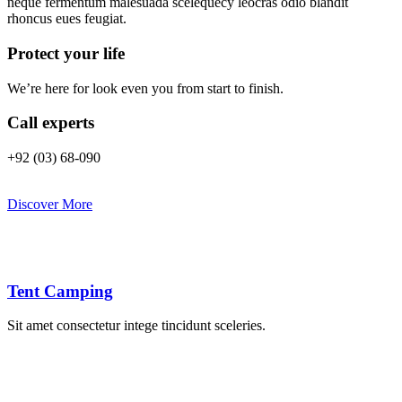
neque fermentum malesuada scelequecy leocras odio blandit
rhoncus eues feugiat.
Protect your life
We’re here for look even you from start to finish.
Call experts
+92 (03) 68-090
Discover More
Tent Camping
Sit amet consectetur intege tincidunt sceleries.