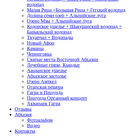
водопад
Малая Рица +Большая Рица + Гегский водопад
Долина семи озер + Альпийские луга
Озеро Мзы + Альпийские луга
Кодорское ущелье + Шакуранский водопад +
Барьяльский водопад
Ткуарчал + Водопады
Новый Афон
Каманы
Черниговка
Святые места Восточной Абхазии
Лечебные грязи, Кындыг
Аацынское ущелье
Абхазское застолье
Озеро Амткел
Отапская пещера
Гагра и Пицунда
Пицунда Органный концерт
Аквапарк Гагра
Отзывы
Абхазия
Фотоальбом
Видео
Контакты