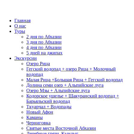
Главная
О нас
Туры
2 дня по Абхазии
3 дня по Абхазии
4 дня по Абхазии
5 дней на джипах
Экскурсии
Озеро Рица
Гегский водопад + озеро Рица + Молочный
водопад
Малая Рица +Большая Рица + Гегский водопад
Долина семи озер + Альпийские луга
Озеро Мзы + Альпийские луга
Кодорское ущелье + Шакуранский водопад +
Барьяльский водопад
Ткуарчал + Водопады
Новый Афон
Каманы
Черниговка
Святые места Восточной Абхазии
Лечебные грязи, Кындыг