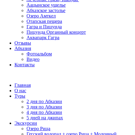
Аацынское ущелье
Абхазское застолье
Озеро Амткел
Отапская пещера
Гагра и Пицунда
Пицунда Органный концерт
Аквапарк Гагра
Отзывы
Абхазия
Фотоальбом
Видео
Контакты
Главная
О нас
Туры
2 дня по Абхазии
3 дня по Абхазии
4 дня по Абхазии
5 дней на джипах
Экскурсии
Озеро Рица
Гегский водопад + озеро Рица + Молочный