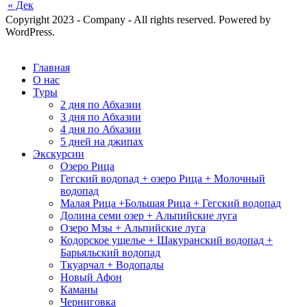
« Дек
Copyright 2023 - Company - All rights reserved. Powered by
WordPress.
Главная
О нас
Туры
2 дня по Абхазии
3 дня по Абхазии
4 дня по Абхазии
5 дней на джипах
Экскурсии
Озеро Рица
Гегский водопад + озеро Рица + Молочный
водопад
Малая Рица +Большая Рица + Гегский водопад
Долина семи озер + Альпийские луга
Озеро Мзы + Альпийские луга
Кодорское ущелье + Шакуранский водопад +
Барьяльский водопад
Ткуарчал + Водопады
Новый Афон
Каманы
Черниговка