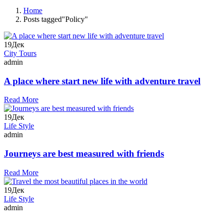
Home
Posts tagged"Policy"
19
Дек
City Tours
admin
A place where start new life with adventure travel
Read More
19
Дек
Life Style
admin
Journeys are best measured with friends
Read More
19
Дек
Life Style
admin