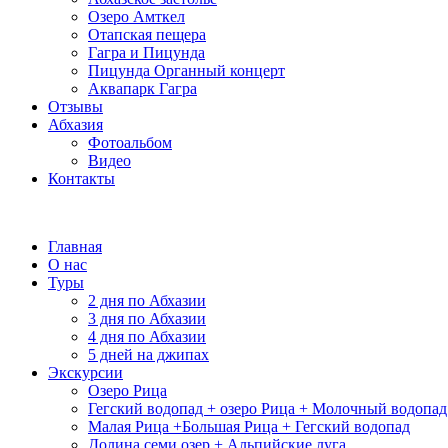
Озеро Амткел
Отапская пещера
Гагра и Пицунда
Пицунда Органный концерт
Аквапарк Гагра
Отзывы
Абхазия
Фотоальбом
Видео
Контакты
Главная
О нас
Туры
2 дня по Абхазии
3 дня по Абхазии
4 дня по Абхазии
5 дней на джипах
Экскурсии
Озеро Рица
Гегский водопад + озеро Рица + Молочный водопад
Малая Рица +Большая Рица + Гегский водопад
Долина семи озер + Альпийские луга