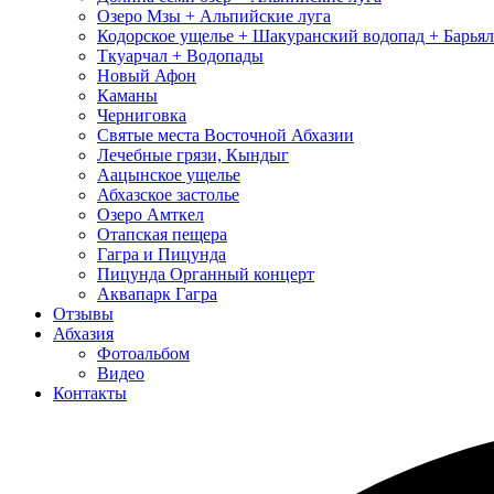
Озеро Мзы + Альпийские луга
Кодорское ущелье + Шакуранский водопад + Барья
Ткуарчал + Водопады
Новый Афон
Каманы
Черниговка
Святые места Восточной Абхазии
Лечебные грязи, Кындыг
Аацынское ущелье
Абхазское застолье
Озеро Амткел
Отапская пещера
Гагра и Пицунда
Пицунда Органный концерт
Аквапарк Гагра
Отзывы
Абхазия
Фотоальбом
Видео
Контакты