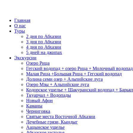
Главная
О нас
Туры
2 дня по Абхазии
3 дня по Абхазии
4 дня по Абхазии
5 дней на джипах
Экскурсии
Озеро Рица
Гегский водопад + озеро Рица + Молочный водопад
Малая Рица +Большая Рица + Гегский водопад
Долина семи озер + Альпийские луга
Озеро Мзы + Альпийские луга
Кодорское ущелье + Шакуранский водопад + Барья
Ткуарчал + Водопады
Новый Афон
Каманы
Черниговка
Святые места Восточной Абхазии
Лечебные грязи, Кындыг
Аацынское ущелье
Абхазское застолье