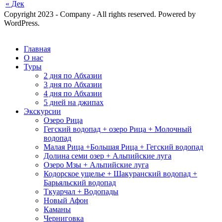
« Дек
Copyright 2023 - Company - All rights reserved. Powered by
WordPress.
Главная
О нас
Туры
2 дня по Абхазии
3 дня по Абхазии
4 дня по Абхазии
5 дней на джипах
Экскурсии
Озеро Рица
Гегский водопад + озеро Рица + Молочный
водопад
Малая Рица +Большая Рица + Гегский водопад
Долина семи озер + Альпийские луга
Озеро Мзы + Альпийские луга
Кодорское ущелье + Шакуранский водопад +
Барьяльский водопад
Ткуарчал + Водопады
Новый Афон
Каманы
Черниговка