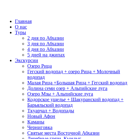
Главная
О нас
Туры
2 дня по Абхазии
3 дня по Абхазии
4 дня по Абхазии
5 дней на джипах
Экскурсии
Озеро Рица
Гегский водопад + озеро Рица + Молочный
водопад
Малая Рица +Большая Рица + Гегский водопад
Долина семи озер + Альпийские луга
Озеро Мзы + Альпийские луга
Кодорское ущелье + Шакуранский водопад +
Барьяльский водопад
Ткуарчал + Водопады
Новый Афон
Каманы
Черниговка
Святые места Восточной Абхазии
Лечебные грязи, Кындыг