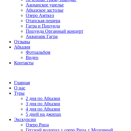
Аацынское ущелье
Абхазское застолье
Озеро Амткел
Отапская пещера
Гагра и Пицунда
Пицунда Органный концерт
Аквапарк Гагра
Отзывы
Абхазия
Фотоальбом
Видео
Контакты
Главная
О нас
Туры
2 дня по Абхазии
3 дня по Абхазии
4 дня по Абхазии
5 дней на джипах
Экскурсии
Озеро Рица
Гегский водопад + озеро Рица + Молочный